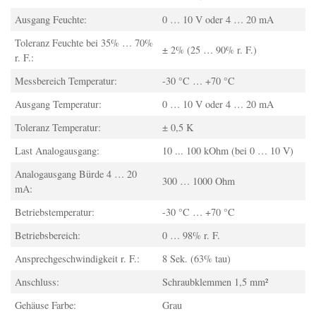
Ausgang Feuchte:
0 … 10 V oder 4 … 20 mA
Toleranz Feuchte bei 35% … 70%
± 2% (25 … 90% r. F.)
r. F.:
Messbereich Temperatur:
-30 °C … +70 °C
Ausgang Temperatur:
0 … 10 V oder 4 … 20 mA
Toleranz Temperatur:
± 0,5 K
Last Analogausgang:
10 ... 100 kOhm (bei 0 … 10 V)
Analogausgang Bürde 4 … 20
300 … 1000 Ohm
mA:
Betriebstemperatur:
-30 °C … +70 °C
Betriebsbereich:
0 … 98% r. F.
Ansprechgeschwindigkeit r. F.:
8 Sek. (63% tau)
Anschluss:
Schraubklemmen 1,5 mm²
Gehäuse Farbe:
Grau