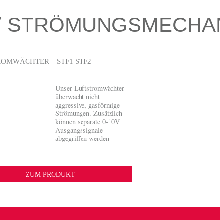
/ STRÖMUNGSMECHA
OMWÄCHTER – STF1 STF2
Unser Luftstromwächter
überwacht nicht
aggressive, gasförmige
Strömungen. Zusätzlich
können separate 0-10V
Ausgangssignale
abgegriffen werden.
ZUM PRODUKT