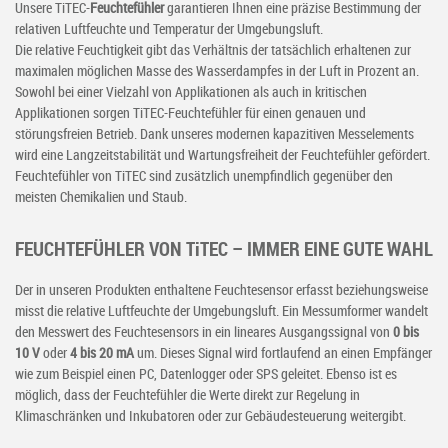
Unsere TiTEC-
Feuchtefühler
garantieren Ihnen eine präzise Bestimmung der
relativen Luftfeuchte und Temperatur der Umgebungsluft.
Die relative Feuchtigkeit gibt das Verhältnis der tatsächlich erhaltenen zur
maximalen möglichen Masse des Wasserdampfes in der Luft in Prozent an.
Sowohl bei einer Vielzahl von Applikationen als auch in kritischen
Applikationen sorgen TiTEC-Feuchtefühler für einen genauen und
störungsfreien Betrieb. Dank unseres modernen kapazitiven Messelements
wird eine Langzeitstabilität und Wartungsfreiheit der Feuchtefühler gefördert.
Feuchtefühler von TiTEC sind zusätzlich unempfindlich gegenüber den
meisten Chemikalien und Staub.
FEUCHTEFÜHLER VON T
i
TEC – IMMER EINE GUTE WAHL
Der in unseren Produkten enthaltene Feuchtesensor erfasst beziehungsweise
misst die relative Luftfeuchte der Umgebungsluft. Ein Messumformer wandelt
den Messwert des Feuchtesensors in ein lineares Ausgangssignal von
0 bis
10 V
oder
4 bis 20 mA
um. Dieses Signal wird fortlaufend an einen Empfänger
wie zum Beispiel einen PC, Datenlogger oder SPS geleitet. Ebenso ist es
möglich, dass der Feuchtefühler die Werte direkt zur Regelung in
Klimaschränken und Inkubatoren oder zur Gebäudesteuerung weitergibt.