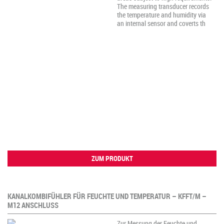
The measuring transducer records
the temperature and humidity via
an internal sensor and coverts th
ZUM PRODUKT
KANALKOMBIFÜHLER FÜR FEUCHTE UND TEMPERATUR – KFFT/M –
M12 ANSCHLUSS
Zur Messung der Feuchte und