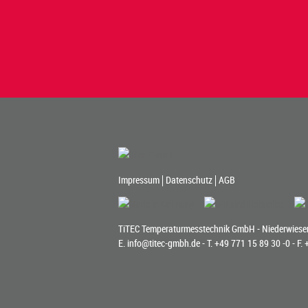
Impressum
Datenschutz
AGB
TiTEC Temperaturmesstechnik GmbH - Niederwiesen
E.
info@titec-gmbh.de
- T.
+49 771 15 89 30 -0
- F.