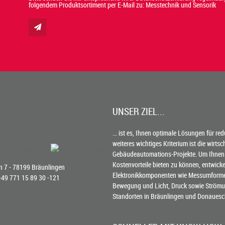
folgendem Produktsortiment per E-Mail zu: Messtechnik und Sensorik
UNSER ZIEL...
... ist es, Ihnen optimale Lösungen für re
weiteres wichtiges Kriterium ist die wirts
Gebäudeautomations-Projekte. Um Ihnen
Kostenvorteile bieten zu können, entwick
 7 - 78199 Bräunlingen
Elektronikkomponenten wie Messumformer 
 +49 771 15 89 30 -121
Bewegung und Licht, Druck sowie Strömun
Standorten in Bräunlingen und Donauesc