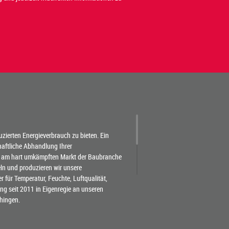
duzierten Energieverbrauch zu bieten. Ein
chaftliche Abhandlung Ihrer
 am hart umkämpften Markt der Baubranche
eln und produzieren wir unsere
für Temperatur, Feuchte, Luftqualität,
g seit 2011 in Eigenregie an unseren
hingen.