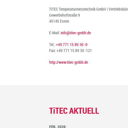
TiTEC Temperaturmesstechnik GmbH | Vertriebsbüro
Gewerbehofstraße 9
45145 Essen
E-Mail:
info@titec-gmbh.de
Tel.:
+49 771 15 89 30 -0
Fax: +49 771 15 89 30 -121
http://www.titec-gmbh.de
T
i
TEC AKTUELL
FEB. 2026: