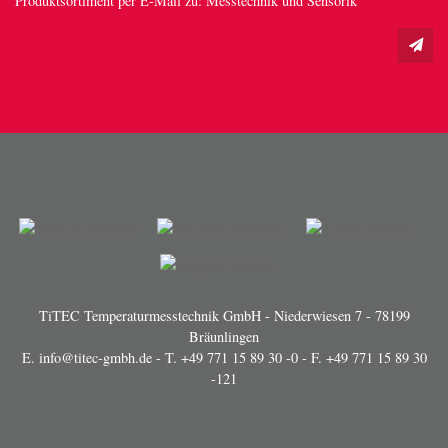
Produktsortiment per E-Mail zu: Messtechnik und Sensorik
TiTEC Temperaturmesstechnik GmbH - Niederwiesen 7 - 78199
Bräunlingen
E.
info@titec-gmbh.de
- T.
+49 771 15 89 30 -0
- F. +49 771 15 89 30
-121