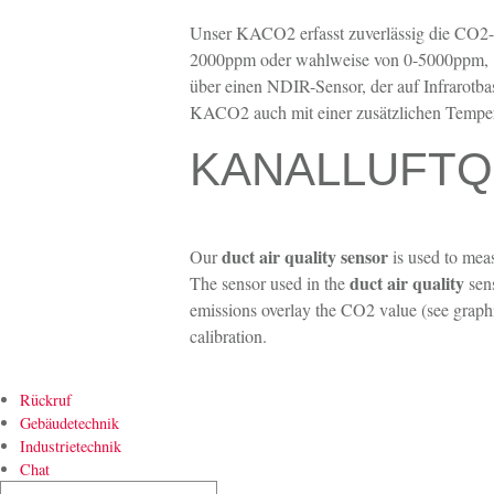
Unser KACO2 erfasst zuverlässig die CO2-K
2000ppm oder wahlweise von 0-5000ppm, u
über einen NDIR-Sensor, der auf Infrarotba
KACO2 auch mit einer zusätzlichen Tempera
KANALLUFTQ
duct air quality sensor
Our
is used to meas
duct air quality
The sensor used in the
sens
emissions overlay the CO2 value (see graphi
calibration.
Rückruf
Gebäudetechnik
Industrietechnik
Chat