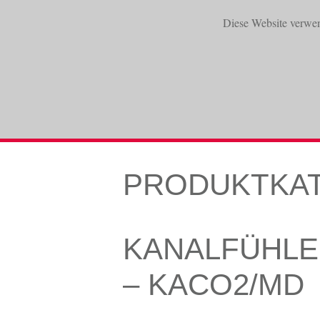
Diese Website verwe
START
PRODUKTE
PRODUKTKA
KANALFÜHLE
– KACO2/MD