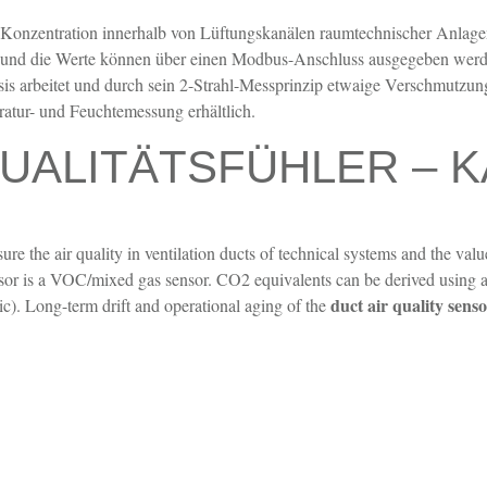
onzentration innerhalb von Lüftungskanälen raumtechnischer Anlagen.
nd die Werte können über einen Modbus-Anschluss ausgegeben werde
sis arbeitet und durch sein 2-Strahl-Messprinzip etwaige Verschmutzun
tur- und Feuchtemessung erhältlich.
UALITÄTSFÜHLER – K
ure the air quality in ventilation ducts of technical systems and the val
or is a VOC/mixed gas sensor. CO2 equivalents can be derived using a
duct air quality sens
c). Long-term drift and operational aging of the