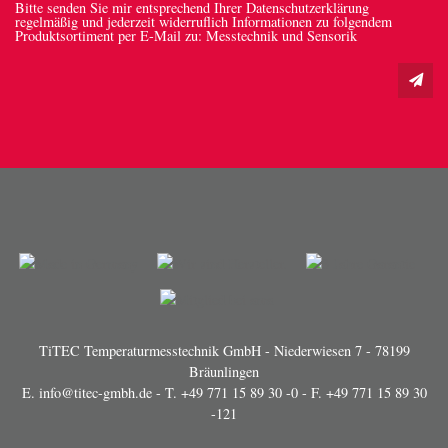
Bitte senden Sie mir entsprechend Ihrer Datenschutzerklärung
regelmäßig und jederzeit widerruflich Informationen zu folgendem
Produktsortiment per E-Mail zu: Messtechnik und Sensorik
TiTEC Temperaturmesstechnik GmbH - Niederwiesen 7 - 78199
Bräunlingen
E.
info@titec-gmbh.de
- T.
+49 771 15 89 30 -0
- F. +49 771 15 89 30
-121