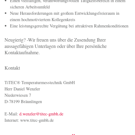
Grundkenntnisse in Programmiersprachen von Vorteil
Sie haben Freude an der Arbeit im Team, überzeugen jedoch auch
durch Ihr hohes Maß an Eigenverantwortlichkeit und Ihre sorgfältige,
zielorientierte Arbeitsmentalität
Das können Sie von uns erwarten
Einen vielfältigen, verantwortungsvollen Tätigkeitsbereich in einem
sicheren Arbeitsumfeld
Neue Herausforderungen mit großem Entwicklungsfreieraum in
einem hochmotiviertem Kollegenkreis
Eine leistungsgerechte Vergütung bei attraktiven Rahmenkonditionen
Neugierig? -Wir freuen uns über die Zusendung Ihrer
aussagefähigen Unterlagen oder über Ihre persönliche
Kontaktaufnahme.
Kontakt
TiTEC® Temperaturmesstechnik GmbH