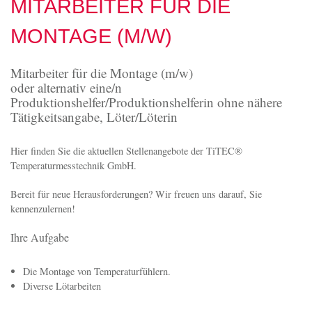
Herr Tomasev
Niederwiesen 7
D-78199 Bräunlingen
E-Mail:
o.tomasev@titec-gmbh.de
Internet: www.titec-gmbh.de
MITARBEITER FÜR DIE
MONTAGE (M/W)
Mitarbeiter für die Montage (m/w)
oder alternativ eine/n
Produktionshelfer/Produktionshelferin ohne nähere
Tätigkeitsangabe, Löter/Löterin
Hier finden Sie die aktuellen Stellenangebote der TiTEC®
Temperaturmesstechnik GmbH.
Bereit für neue Herausforderungen? Wir freuen uns darauf, Sie