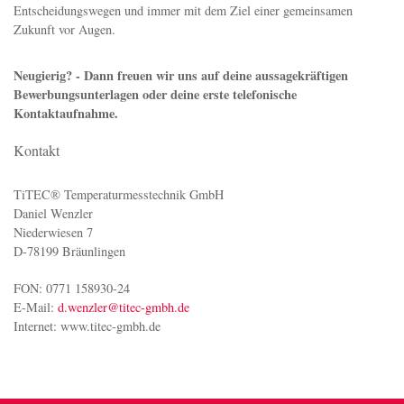
Führerschein Klasse B
Ein hohes Maß an Eigeninitative und Begeisterungsfähigkeit
Darauf kannst Du dich freuen:
Ein interessantes und abwechslungsreiches Tätigkeitsgebiet in einem
jungen, stetig wachsendem Unternehmen mit flachen Hierarchien, kurzen
Entscheidungswegen und immer mit dem Ziel einer gemeinsamen
Zukunft vor Augen.
Neugierig? - Dann freuen wir uns auf deine aussagekräftigen
Bewerbungsunterlagen oder deine erste telefonische
Kontaktaufnahme.
Kontakt
TiTEC® Temperaturmesstechnik GmbH
Daniel Wenzler
Niederwiesen 7
D-78199 Bräunlingen