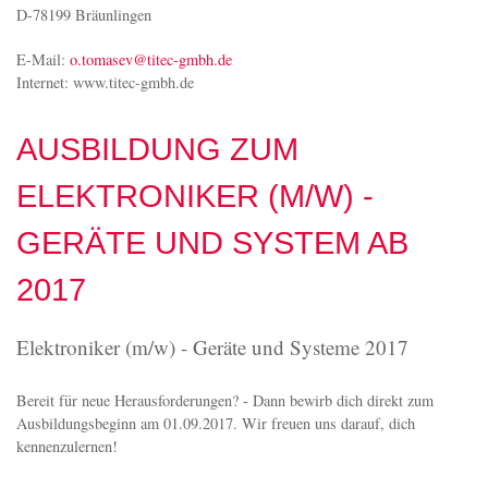
Unterlagen oder über Ihre persönliche Kontaktaufnahme.
Kontakt
TiTEC® Temperaturmesstechnik GmbH
Herr Tomasev
Niederwiesen 7
D-78199 Bräunlingen
E-Mail:
o.tomasev@titec-gmbh.de
Internet: www.titec-gmbh.de
AUSBILDUNG ZUM
ELEKTRONIKER (M/W) -
GERÄTE UND SYSTEM AB
2017