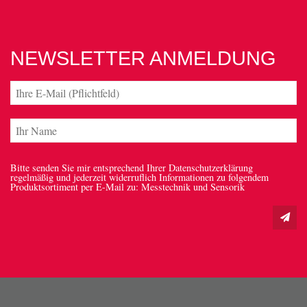
FON: 0771 158930-24
E-Mail:
d.wenzler@titec-gmbh.de
Internet: www.titec-gmbh.de
NEWSLETTER ANMELDUNG
Bitte senden Sie mir entsprechend Ihrer Datenschutzerklärung
regelmäßig und jederzeit widerruflich Informationen zu folgendem
Produktsortiment per E-Mail zu: Messtechnik und Sensorik