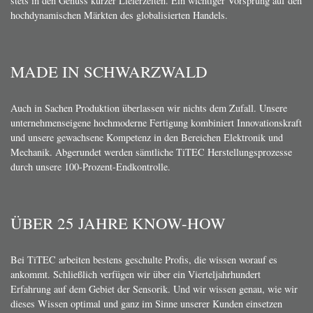
Die Erfahrung von TiTEC® beschleunigt entscheidend den
Projektprozess. Weil wir nicht nur wissen, wovon wir reden, sondern vor
allem, wovon SIE reden. So erfassen wir innerhalb kurzer Zeit, was Sie
benötigen und wie wir es möglichst zeitnah umsetzen können. Und auch
hier wirkt sich unsere hauseigene Fertigung positiv aus: Da wir komplett
unabhängig von externen Partnern produzieren, kommen unsere Kunden
stets in den Genuss kurzer Lieferzeiten. Ein wichtiger Vorsprung auf den
hochdynamischen Märkten des globalisierten Handels.
MADE IN SCHWARZWALD
Auch in Sachen Produktion überlassen wir nichts dem Zufall. Unsere
unternehmenseigene hochmoderne Fertigung kombiniert Innovationskraft
und unsere gewachsene Kompetenz in den Bereichen Elektronik und
Mechanik. Abgerundet werden sämtliche TiTEC Herstellungsprozesse
durch unsere 100-Prozent-Endkontrolle.