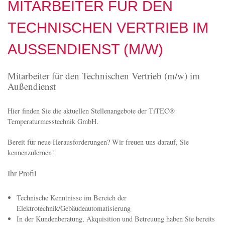
Herr Daniel Wenzler
Niederwiesen 7
D-78199 Bräunlingen
E-Mail:
d.wenzler@titec-gmbh.de
Internet: www.titec-gmbh.de
MITARBEITER FÜR DEN
TECHNISCHEN VERTRIEB IM
AUSSENDIENST (M/W)
Mitarbeiter für den Technischen Vertrieb (m/w) im
Außendienst
Hier finden Sie die aktuellen Stellenangebote der TiTEC®
Temperaturmesstechnik GmbH.
Bereit für neue Herausforderungen? Wir freuen uns darauf, Sie