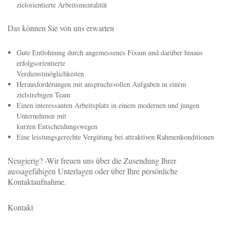
Als Verkäufer sind Sie eine selbstständige und zielstrebige
Persönlichkeit
Im Umgang mit Office Produkten sind Sie sicher und verfügen über
gute Englischkenntnisse
in Wort und Schrift
Sie haben Freude an der Arbeit im Team, überzeugen jedoch auch
durch Ihr hohes Maß an Eigenverantwortlichkeit und Ihre sorgfältige,
zielorientierte Arbeitsmentalität
Das können Sie von uns erwarten
Gute Entlohnung durch angemessenes Fixum und darüber hinaus
erfolgsorientierte
Verdienstmöglichkeiten
Herausforderungen mit anspruchsvollen Aufgaben in einem
zielstrebigen Team
Einen interessanten Arbeitsplatz in einem modernen und jungen
Unternehmen mit
kurzen Entscheidungswegen
Eine leistungsgerechte Vergütung bei attraktiven Rahmenkonditionen