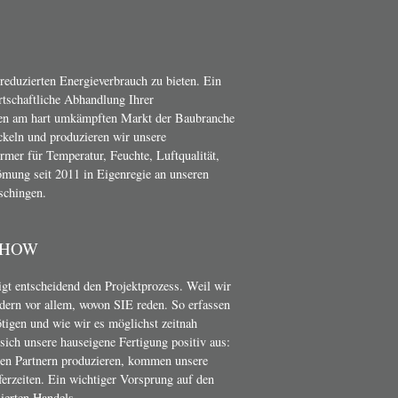
 reduzierten Energieverbrauch zu bieten. Ein
irtschaftliche Abhandlung Ihrer
en am hart umkämpften Markt der Baubranche
ckeln und produzieren wir unsere
er für Temperatur, Feuchte, Luftqualität,
mung seit 2011 in Eigenregie an unseren
schingen.
-HOW
t entscheidend den Projektprozess. Weil wir
dern vor allem, wovon SIE reden. So erfassen
ötigen und wie wir es möglichst zeitnah
ich unsere hauseigene Fertigung positiv aus:
nen Partnern produzieren, kommen unsere
erzeiten. Ein wichtiger Vorsprung auf den
ierten Handels.