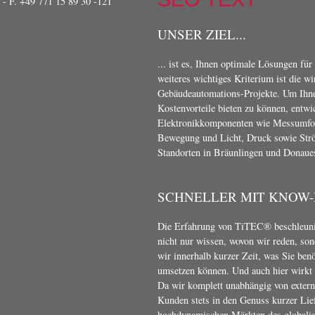
- F. +49 771 15 89 30 -121
UNSER ZIEL...
... ist es, Ihnen optimale Lösungen für
weiteres wichtiges Kriterium ist die w
Gebäudeautomations-Projekte. Um Ihn
Kostenvorteile bieten zu können, entwi
Elektronikkomponenten wie Messumform
Bewegung und Licht, Druck sowie Strö
Standorten in Bräunlingen und Donaue
SCHNELLER MIT KNOW
Die Erfahrung von TiTEC® beschleunig
nicht nur wissen, wovon wir reden, son
wir innerhalb kurzer Zeit, was Sie ben
umsetzen können. Und auch hier wirkt s
Da wir komplett unabhängig von exter
Kunden stets in den Genuss kurzer Lief
hochdynamischen Märkten des globalis