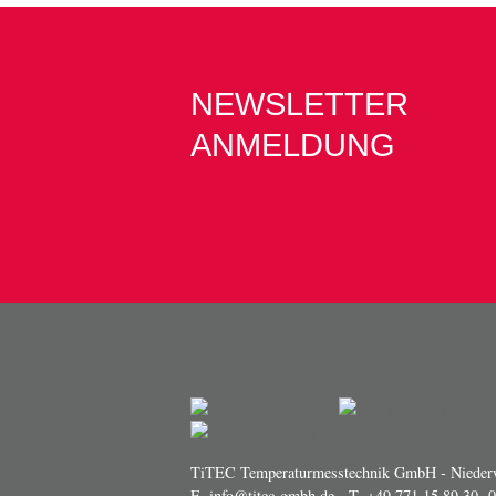
NEWSLETTER
ANMELDUNG
TiTEC Temperaturmesstechnik GmbH - Niederw
E.
info@titec-gmbh.de
- T.
+49 771 15 89 30 -0