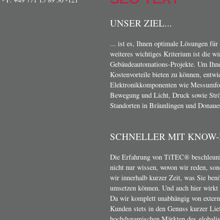
UNSER ZIEL...
... ist es, Ihnen optimale Lösungen für
weiteres wichtiges Kriterium ist die w
Gebäudeautomations-Projekte. Um Ihn
Kostenvorteile bieten zu können, entwi
Elektronikkomponenten wie Messumform
Bewegung und Licht, Druck sowie Strö
Standorten in Bräunlingen und Donaue
SCHNELLER MIT KNOW
Die Erfahrung von TiTEC® beschleunig
nicht nur wissen, wovon wir reden, son
wir innerhalb kurzer Zeit, was Sie ben
umsetzen können. Und auch hier wirkt s
Da wir komplett unabhängig von exter
Kunden stets in den Genuss kurzer Lief
hochdynamischen Märkten des globalis