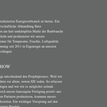
 reduzierten Energieverbrauch zu bieten. Ein
irtschaftliche Abhandlung Ihrer
en am hart umkämpften Markt der Baubranche
ckeln und produzieren wir unsere
er für Temperatur, Feuchte, Luftqualität,
mung seit 2011 in Eigenregie an unseren
schingen.
-HOW
t entscheidend den Projektprozess. Weil wir
dern vor allem, wovon SIE reden. So erfassen
ötigen und wie wir es möglichst zeitnah
ich unsere hauseigene Fertigung positiv aus:
nen Partnern produzieren, kommen unsere
erzeiten. Ein wichtiger Vorsprung auf den
ierten Handels.