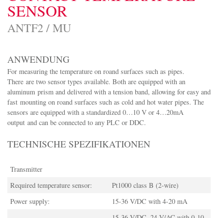
SENSOR
ANTF2 / MU
ANWENDUNG
For measuring the temperature on roand surfaces such as pipes.
There are two sensor types available. Both are equipped with an
aluminum prism and delivered with a tension band, allowing for easy and
fast mounting on roand surfaces such as cold and hot water pipes. The
sensors are equipped with a standardized 0…10 V or 4…20mA
output and can be connected to any PLC or DDC.
TECHNISCHE SPEZIFIKATIONEN
Transmitter
Required temperature sensor:
Pt1000 class B (2-wire)
Power supply:
15-36 V/DC with 4-20 mA
15-36 V/DC, 24 V/AC with 0-10