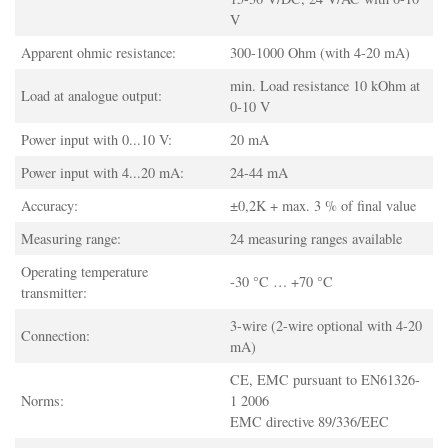
V
Apparent ohmic resistance:
300-1000 Ohm (with 4-20 mA)
min. Load resistance 10 kOhm at
Load at analogue output:
0-10 V
Power input with 0...10 V:
20 mA
Power input with 4...20 mA:
24-44 mA
Accuracy:
±0,2K + max. 3 % of final value
Measuring range:
24 measuring ranges available
Operating temperature
-30 °C … +70 °C
transmitter:
3-wire (2-wire optional with 4-20
Connection:
mA)
CE, EMC pursuant to EN61326-
Norms:
1 2006
EMC directive 89/336/EEC