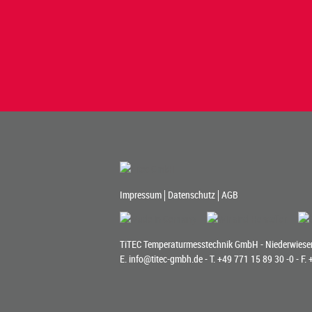
Impressum
Datenschutz
AGB
TiTEC Temperaturmesstechnik GmbH - Niederwiesen
E.
info@titec-gmbh.de
- T.
+49 771 15 89 30 -0
- F.