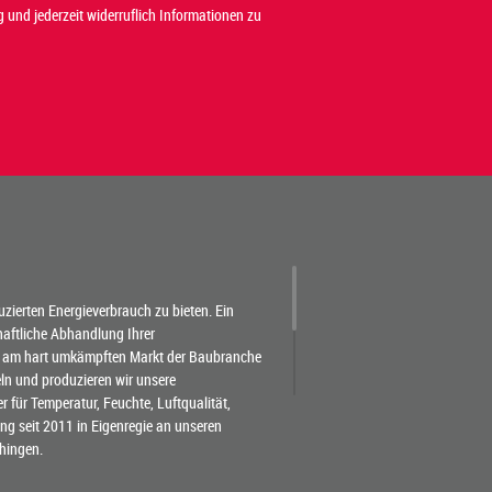
 und jederzeit widerruflich Informationen zu
duzierten Energieverbrauch zu bieten. Ein
chaftliche Abhandlung Ihrer
 am hart umkämpften Markt der Baubranche
eln und produzieren wir unsere
für Temperatur, Feuchte, Luftqualität,
g seit 2011 in Eigenregie an unseren
hingen.