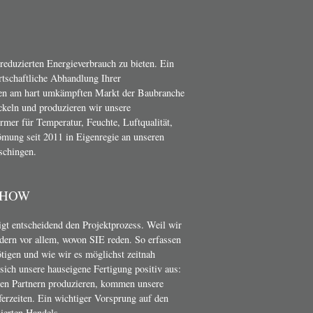
 reduzierten Energieverbrauch zu bieten. Ein
irtschaftliche Abhandlung Ihrer
en am hart umkämpften Markt der Baubranche
ckeln und produzieren wir unsere
er für Temperatur, Feuchte, Luftqualität,
mung seit 2011 in Eigenregie an unseren
schingen.
-HOW
t entscheidend den Projektprozess. Weil wir
dern vor allem, wovon SIE reden. So erfassen
ötigen und wie wir es möglichst zeitnah
ich unsere hauseigene Fertigung positiv aus:
nen Partnern produzieren, kommen unsere
erzeiten. Ein wichtiger Vorsprung auf den
ierten Handels.