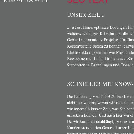
- F. +49 771 15 89 30 -121
UNSER ZIEL...
... ist es, Ihnen optimale Lösungen für
weiteres wichtiges Kriterium ist die w
Gebäudeautomations-Projekte. Um Ihn
Kostenvorteile bieten zu können, entwi
Elektronikkomponenten wie Messumform
Bewegung und Licht, Druck sowie Strö
Standorten in Bräunlingen und Donaue
SCHNELLER MIT KNOW
Die Erfahrung von TiTEC® beschleunig
nicht nur wissen, wovon wir reden, son
wir innerhalb kurzer Zeit, was Sie ben
umsetzen können. Und auch hier wirkt s
Da wir komplett unabhängig von exter
Kunden stets in den Genuss kurzer Lief
hochdynamischen Märkten des globalis