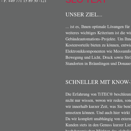
- F. +49 771 15 89 30 -121
UNSER ZIEL...
... ist es, Ihnen optimale Lösungen für
weiteres wichtiges Kriterium ist die w
Gebäudeautomations-Projekte. Um Ihn
Kostenvorteile bieten zu können, entwi
Elektronikkomponenten wie Messumform
Bewegung und Licht, Druck sowie Strö
Standorten in Bräunlingen und Donaue
SCHNELLER MIT KNOW
Die Erfahrung von TiTEC® beschleunig
nicht nur wissen, wovon wir reden, son
wir innerhalb kurzer Zeit, was Sie ben
umsetzen können. Und auch hier wirkt s
Da wir komplett unabhängig von exter
Kunden stets in den Genuss kurzer Lief
hochdynamischen Märkten des globalis