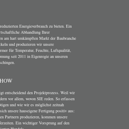
 reduzierten Energieverbrauch zu bieten. Ein
irtschaftliche Abhandlung Ihrer
en am hart umkämpften Markt der Baubranche
ckeln und produzieren wir unsere
er für Temperatur, Feuchte, Luftqualität,
mung seit 2011 in Eigenregie an unseren
schingen.
-HOW
t entscheidend den Projektprozess. Weil wir
dern vor allem, wovon SIE reden. So erfassen
ötigen und wie wir es möglichst zeitnah
ich unsere hauseigene Fertigung positiv aus:
nen Partnern produzieren, kommen unsere
erzeiten. Ein wichtiger Vorsprung auf den
ierten Handels.