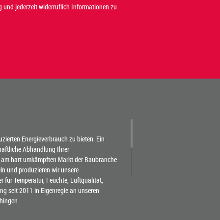
 und jederzeit widerruflich Informationen zu
duzierten Energieverbrauch zu bieten. Ein
chaftliche Abhandlung Ihrer
 am hart umkämpften Markt der Baubranche
eln und produzieren wir unsere
für Temperatur, Feuchte, Luftqualität,
g seit 2011 in Eigenregie an unseren
hingen.