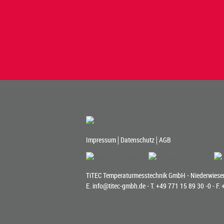
Impressum
Datenschutz
AGB
TiTEC Temperaturmesstechnik GmbH - Niederwiesen
E.
info@titec-gmbh.de
- T.
+49 771 15 89 30 -0
- F.