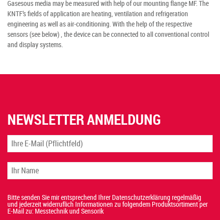
Gasesous media may be measured with help of our mounting flange MF. The
KNTF’s fields of application are heating, ventilation and refrigeration
engineering as well as air-conditioning. With the help of the respective
sensors (see below) , the device can be connected to all conventional control
and display systems.
NEWSLETTER ANMELDUNG
Bitte senden Sie mir entsprechend Ihrer Datenschutzerklärung regelmäßig
und jederzeit widerruflich Informationen zu folgendem Produktsortiment per
E-Mail zu: Messtechnik und Sensorik