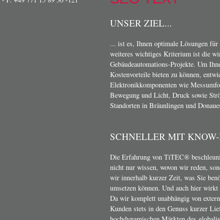
UNSER ZIEL...
... ist es, Ihnen optimale Lösungen für
weiteres wichtiges Kriterium ist die w
Gebäudeautomations-Projekte. Um Ihn
Kostenvorteile bieten zu können, entwi
Elektronikkomponenten wie Messumform
Bewegung und Licht, Druck sowie Strö
Standorten in Bräunlingen und Donaue
SCHNELLER MIT KNOW
Die Erfahrung von TiTEC® beschleunig
nicht nur wissen, wovon wir reden, son
wir innerhalb kurzer Zeit, was Sie ben
umsetzen können. Und auch hier wirkt s
Da wir komplett unabhängig von exter
Kunden stets in den Genuss kurzer Lief
hochdynamischen Märkten des globalis