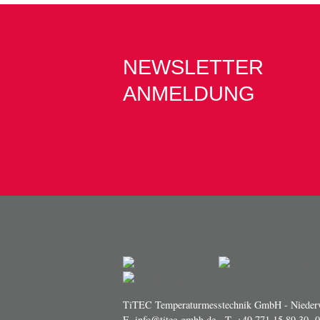
NEWSLETTER
ANMELDUNG
TiTEC Temperaturmesstechnik GmbH - Niederw
E.
info@titec-gmbh.de
- T.
+49 771 15 89 30 -0