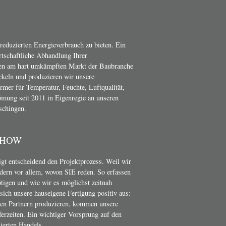
 reduzierten Energieverbrauch zu bieten. Ein
irtschaftliche Abhandlung Ihrer
en am hart umkämpften Markt der Baubranche
ckeln und produzieren wir unsere
er für Temperatur, Feuchte, Luftqualität,
mung seit 2011 in Eigenregie an unseren
schingen.
-HOW
t entscheidend den Projektprozess. Weil wir
dern vor allem, wovon SIE reden. So erfassen
ötigen und wie wir es möglichst zeitnah
ich unsere hauseigene Fertigung positiv aus:
nen Partnern produzieren, kommen unsere
erzeiten. Ein wichtiger Vorsprung auf den
ierten Handels.