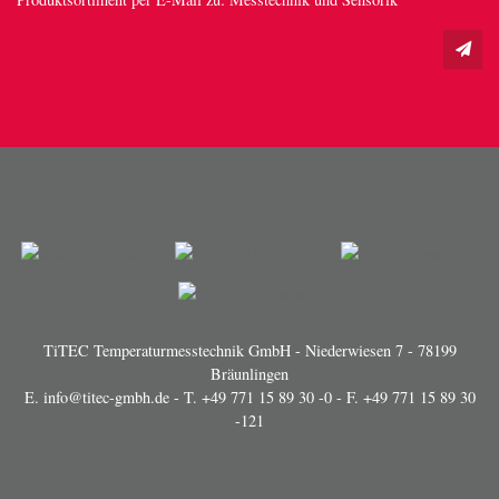
TiTEC Temperaturmesstechnik GmbH - Niederwiesen 7 - 78199
Bräunlingen
E.
info@titec-gmbh.de
- T.
+49 771 15 89 30 -0
- F. +49 771 15 89 30
-121