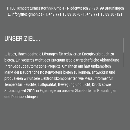
TiTEC Temperaturmesstechnik GmbH - Niederwiesen 7 - 78199 Bräunlingen
E.
info@titec-gmbh.de
- T.
+49 771 15 89 30 -0
- F. +49 771 15 89 30 -121
UNSER ZIEL...
... ist es, Ihnen optimale Lösungen für reduzierten Energieverbrauch zu
bieten. Ein weiteres wichtiges Kriterium ist die wirtschaftliche Abhandlung
Ihrer Gebäudeautomations-Projekte. Um Ihnen am hart umkämpften
Markt der Baubranche Kostenvorteile bieten zu können, entwickeln und
produzieren wir unsere Elektronikkomponenten wie Messumformer für
Temperatur, Feuchte, Luftqualität, Bewegung und Licht, Druck sowie
Strömung seit 2011 in Eigenregie an unseren Standorten in Bräunlingen
und Donaueschingen.
SCHNELLER MIT KNOW-HOW