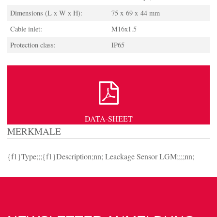
Dimensions (L x W x H):
75 x 69 x 44 mm
Cable inlet:
M16x1.5
Protection class:
IP65
DATA-SHEET
MERKMALE
{f1}Type;;;{f1}Description;nn; Leackage Sensor LGM;;;;nn;