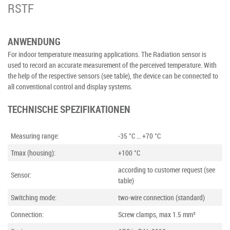
RSTF
ANWENDUNG
For indoor temperature measuring applications. The Radiation sensor is
used to record an accurate measurement of the perceived temperature. With
the help of the respective sensors (see table), the device can be connected to
all conventional control and display systems.
TECHNISCHE SPEZIFIKATIONEN
Measuring range:
-35 °C … +70 °C
Tmax (housing):
+100 °C
according to customer request (see
Sensor:
table)
Switching mode:
two-wire connection (standard)
Connection:
Screw clamps, max 1.5 mm²