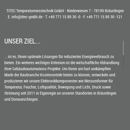
TiTEC Temperaturmesstechnik GmbH - Niederwiesen 7 - 78199 Bräunlingen
E.
info@titec-gmbh.de
- T.
+49 771 15 89 30 -0
- F. +49 771 15 89 30 -121
UNSER ZIEL...
... ist es, Ihnen optimale Lösungen für reduzierten Energieverbrauch zu
bieten. Ein weiteres wichtiges Kriterium ist die wirtschaftliche Abhandlung
Ihrer Gebäudeautomations-Projekte. Um Ihnen am hart umkämpften
Markt der Baubranche Kostenvorteile bieten zu können, entwickeln und
produzieren wir unsere Elektronikkomponenten wie Messumformer für
Temperatur, Feuchte, Luftqualität, Bewegung und Licht, Druck sowie
Strömung seit 2011 in Eigenregie an unseren Standorten in Bräunlingen
und Donaueschingen.
SCHNELLER MIT KNOW-HOW