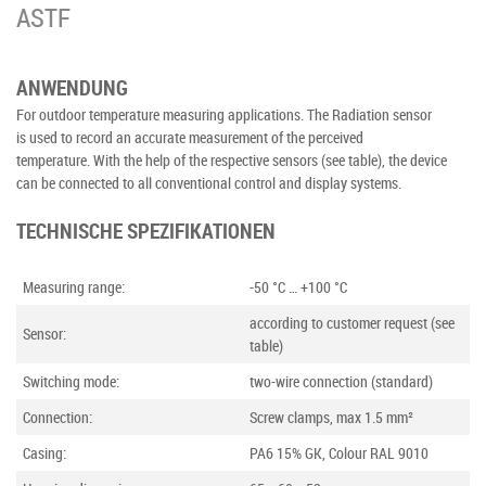
ASTF
ANWENDUNG
For outdoor temperature measuring applications. The Radiation sensor
is used to record an accurate measurement of the perceived
temperature. With the help of the respective sensors (see table), the device
can be connected to all conventional control and display systems.
TECHNISCHE SPEZIFIKATIONEN
Measuring range:
-50 °C … +100 °C
according to customer request (see
Sensor:
table)
Switching mode:
two-wire connection (standard)
Connection:
Screw clamps, max 1.5 mm²
Casing:
PA6 15% GK, Colour RAL 9010