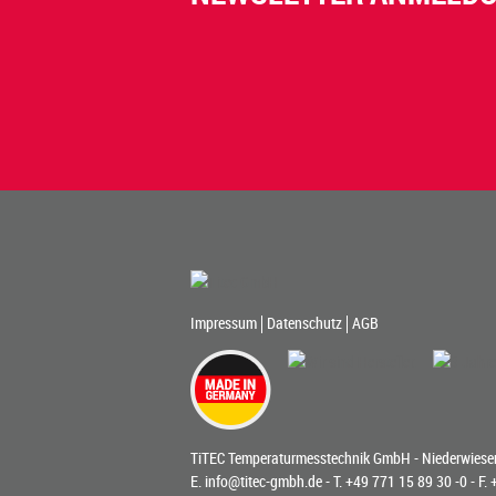
Impressum
Datenschutz
AGB
TiTEC Temperaturmesstechnik GmbH - Niederwiesen
E.
info@titec-gmbh.de
- T.
+49 771 15 89 30 -0
- F.