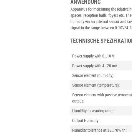
ANWENDUNG
Apparatus for measuring the relative h
spaces, reception halls, foyers etc. T
humidity via an internal sensor and co
signal in the range between 0-10V/4-
TECHNISCHE SPEZIFIKATI
Power supply with 0...10 V:
Power supply with 4...20 mA:
Sensor element (humidity):
Sensor element (temperature):
Sensor element with passive tempera
output:
Humidity measuring range:
Output Humidity:
Humidity tolerance at 35...70% r.h.: