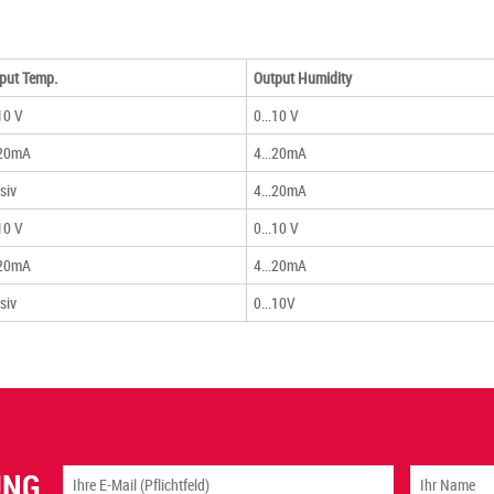
put Temp.
Output Humidity
.10 V
0...10 V
.20mA
4...20mA
siv
4...20mA
.10 V
0...10 V
.20mA
4...20mA
siv
0...10V
UNG