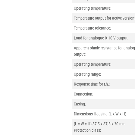
Operating temperature:
Temperature output for active version
Temperature tolerance:
Load for analogue 0-10 V output:
Apparent ohmic resistance for analo
output:
Operating temperature:
Operating range:
Response time for r.h.:
Connection:
Casing:
Dimensions Housing (L x W x H)
(L x W x H) 87,5 x 87,5 x 30 mm
Protection class: