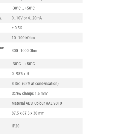
-30°C … +50°C
s:
0…10V or 4…20mA
± 0,5K
10…100 kOhm
gue
300…1000 Ohm
-30°C … +50°C
0…98% r. H.
8 Sec. (63% at condensation)
Screw clamps 1,5 mm²
Material ABS, Colour RAL 9010
87,5 x 87,5 x 30 mm
IP20