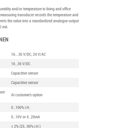
umidity and/or temperature in living and office
he measuring transducer records the temperature and
verts the value into a standardized analogue output
20 mA.
ONEN
16….36 V/DC, 24 V/AC
16…36 V/DC
Capacitive sensor
Capacitive sensor
ture
At customer's option
0…100% r.H.
0…10V or 4…20mA
± 2% (25…90% r.H.)