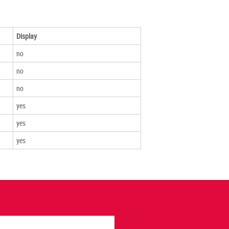
Display
no
no
no
yes
yes
yes