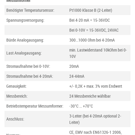
Messumformer
Benötigter Temperatursensor:
Pt1000 Klasse B (2-Leiter)
Spannungsversorgung:
Bei 4-20 mA = 15-36VDC
Bei 0-10V = 15-36VDC, 24VAC
Bürde Analogausgang:
300...1000 Ohm bei 4-20mA
min. Lastwiderstand 10kOhm bei 0-
Last Analogausgang:
10V
Stromaufnahme bei 0-10V:
20mA
Stromaufnahme bei 4-20mA:
24-44mA
Genauigkeit:
+/- 0,2K + max. 3% vom Endwert
Messbereich:
24 Messbereiche wählbar
Betriebstemperatur Messumformer:
-30°C ... +70°C
3-Leiter (bei 4-20mA optional 2-
Anschluss:
Leiter)
CE, EMV nach EN61326-1 2006,