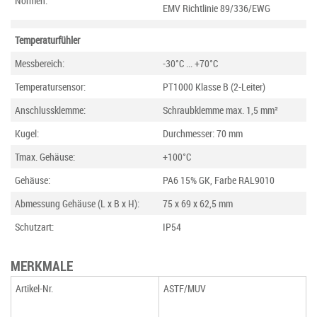
Normen:
EMV Richtlinie 89/336/EWG
Temperaturfühler
Messbereich:
-30°C ... +70°C
Temperatursensor:
PT1000 Klasse B (2-Leiter)
Anschlussklemme:
Schraubklemme max. 1,5 mm²
Kugel:
Durchmesser: 70 mm
Tmax. Gehäuse:
+100°C
Gehäuse:
PA6 15% GK, Farbe RAL9010
Abmessung Gehäuse (L x B x H):
75 x 69 x 62,5 mm
Schutzart:
IP54
MERKMALE
Artikel-Nr.
ASTF/MUV