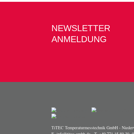
NEWSLETTER
ANMELDUNG
TiTEC Temperaturmesstechnik GmbH - Niederw
E.
info@titec-gmbh.de
- T.
+49 771 15 89 30 -0