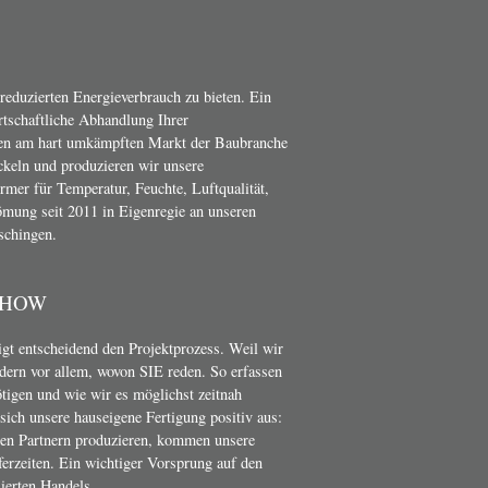
 reduzierten Energieverbrauch zu bieten. Ein
irtschaftliche Abhandlung Ihrer
en am hart umkämpften Markt der Baubranche
ckeln und produzieren wir unsere
er für Temperatur, Feuchte, Luftqualität,
mung seit 2011 in Eigenregie an unseren
schingen.
-HOW
t entscheidend den Projektprozess. Weil wir
dern vor allem, wovon SIE reden. So erfassen
ötigen und wie wir es möglichst zeitnah
ich unsere hauseigene Fertigung positiv aus:
nen Partnern produzieren, kommen unsere
erzeiten. Ein wichtiger Vorsprung auf den
ierten Handels.