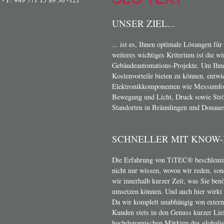
UNSER ZIEL...
... ist es, Ihnen optimale Lösungen für
weiteres wichtiges Kriterium ist die w
Gebäudeautomations-Projekte. Um Ihn
Kostenvorteile bieten zu können, entwi
Elektronikkomponenten wie Messumform
Bewegung und Licht, Druck sowie Strö
Standorten in Bräunlingen und Donaue
SCHNELLER MIT KNOW
Die Erfahrung von TiTEC® beschleunig
nicht nur wissen, wovon wir reden, son
wir innerhalb kurzer Zeit, was Sie ben
umsetzen können. Und auch hier wirkt s
Da wir komplett unabhängig von exter
Kunden stets in den Genuss kurzer Lief
hochdynamischen Märkten des globalis