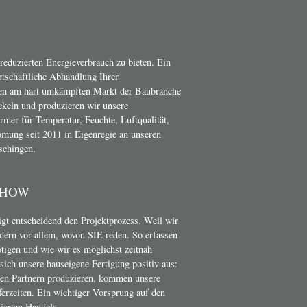
 reduzierten Energieverbrauch zu bieten. Ein
irtschaftliche Abhandlung Ihrer
en am hart umkämpften Markt der Baubranche
ckeln und produzieren wir unsere
er für Temperatur, Feuchte, Luftqualität,
mung seit 2011 in Eigenregie an unseren
schingen.
-HOW
t entscheidend den Projektprozess. Weil wir
dern vor allem, wovon SIE reden. So erfassen
ötigen und wie wir es möglichst zeitnah
ich unsere hauseigene Fertigung positiv aus:
nen Partnern produzieren, kommen unsere
erzeiten. Ein wichtiger Vorsprung auf den
ierten Handels.