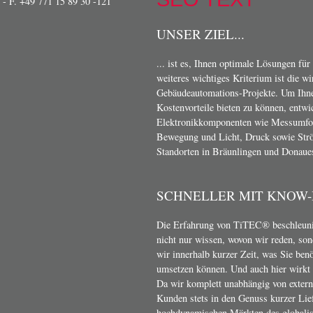
- F. +49 771 15 89 30 -121
UNSER ZIEL...
... ist es, Ihnen optimale Lösungen für
weiteres wichtiges Kriterium ist die w
Gebäudeautomations-Projekte. Um Ihn
Kostenvorteile bieten zu können, entwi
Elektronikkomponenten wie Messumform
Bewegung und Licht, Druck sowie Strö
Standorten in Bräunlingen und Donaue
SCHNELLER MIT KNOW
Die Erfahrung von TiTEC® beschleunig
nicht nur wissen, wovon wir reden, son
wir innerhalb kurzer Zeit, was Sie ben
umsetzen können. Und auch hier wirkt s
Da wir komplett unabhängig von exter
Kunden stets in den Genuss kurzer Lief
hochdynamischen Märkten des globalis