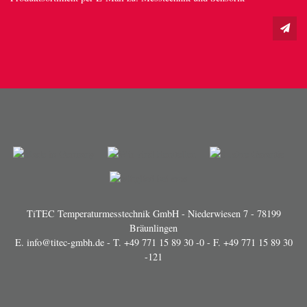
TiTEC Temperaturmesstechnik GmbH - Niederwiesen 7 - 78199
Bräunlingen
E.
info@titec-gmbh.de
- T.
+49 771 15 89 30 -0
- F. +49 771 15 89 30
-121