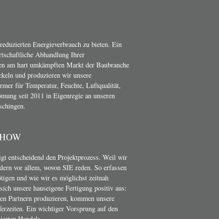
 reduzierten Energieverbrauch zu bieten. Ein
irtschaftliche Abhandlung Ihrer
en am hart umkämpften Markt der Baubranche
ckeln und produzieren wir unsere
er für Temperatur, Feuchte, Luftqualität,
mung seit 2011 in Eigenregie an unseren
schingen.
-HOW
t entscheidend den Projektprozess. Weil wir
dern vor allem, wovon SIE reden. So erfassen
ötigen und wie wir es möglichst zeitnah
ich unsere hauseigene Fertigung positiv aus:
nen Partnern produzieren, kommen unsere
erzeiten. Ein wichtiger Vorsprung auf den
ierten Handels.