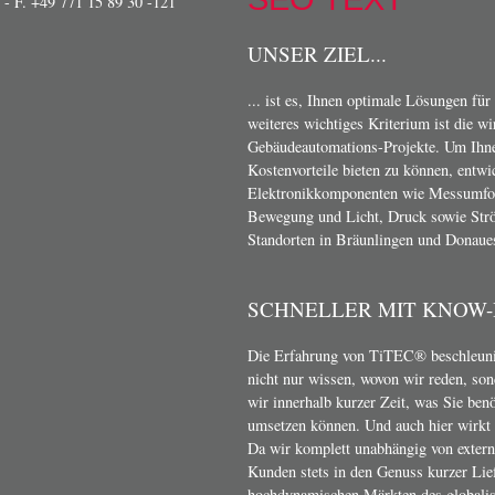
- F. +49 771 15 89 30 -121
UNSER ZIEL...
... ist es, Ihnen optimale Lösungen für
weiteres wichtiges Kriterium ist die w
Gebäudeautomations-Projekte. Um Ihn
Kostenvorteile bieten zu können, entwi
Elektronikkomponenten wie Messumform
Bewegung und Licht, Druck sowie Strö
Standorten in Bräunlingen und Donaue
SCHNELLER MIT KNOW
Die Erfahrung von TiTEC® beschleunig
nicht nur wissen, wovon wir reden, son
wir innerhalb kurzer Zeit, was Sie ben
umsetzen können. Und auch hier wirkt s
Da wir komplett unabhängig von exter
Kunden stets in den Genuss kurzer Lief
hochdynamischen Märkten des globalis