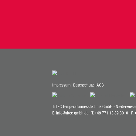
Impressum
Datenschutz
AGB
TiTEC Temperaturmesstechnik GmbH - Niederwiesen
E.
info@titec-gmbh.de
- T.
+49 771 15 89 30 -0
- F.