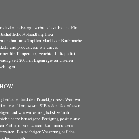
 reduzierten Energieverbrauch zu bieten. Ein
irtschaftliche Abhandlung Ihrer
en am hart umkämpften Markt der Baubranche
ckeln und produzieren wir unsere
er für Temperatur, Feuchte, Luftqualität,
mung seit 2011 in Eigenregie an unseren
schingen.
-HOW
t entscheidend den Projektprozess. Weil wir
dern vor allem, wovon SIE reden. So erfassen
ötigen und wie wir es möglichst zeitnah
ich unsere hauseigene Fertigung positiv aus:
nen Partnern produzieren, kommen unsere
erzeiten. Ein wichtiger Vorsprung auf den
ierten Handels.