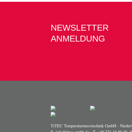
NEWSLETTER
ANMELDUNG
TiTEC Temperaturmesstechnik GmbH - Niederw
E.
info@titec-gmbh.de
- T.
+49 771 15 89 30 -0