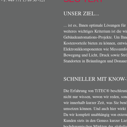
UNSER ZIEL...
... ist es, Ihnen optimale Lösungen für
weiteres wichtiges Kriterium ist die w
Gebäudeautomations-Projekte. Um Ihn
Kostenvorteile bieten zu können, entwi
Elektronikkomponenten wie Messumform
Bewegung und Licht, Druck sowie Strö
Standorten in Bräunlingen und Donaue
SCHNELLER MIT KNOW
Die Erfahrung von TiTEC® beschleunig
nicht nur wissen, wovon wir reden, son
wir innerhalb kurzer Zeit, was Sie ben
umsetzen können. Und auch hier wirkt s
Da wir komplett unabhängig von exter
Kunden stets in den Genuss kurzer Lief
hochdynamischen Märkten des globalis