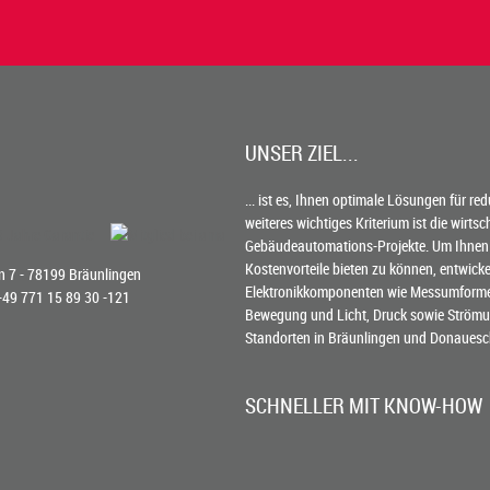
UNSER ZIEL...
... ist es, Ihnen optimale Lösungen für re
weiteres wichtiges Kriterium ist die wirts
Gebäudeautomations-Projekte. Um Ihnen
Kostenvorteile bieten zu können, entwick
 7 - 78199 Bräunlingen
Elektronikkomponenten wie Messumformer 
 +49 771 15 89 30 -121
Bewegung und Licht, Druck sowie Strömun
Standorten in Bräunlingen und Donauesc
SCHNELLER MIT KNOW-HOW
Die Erfahrung von TiTEC® beschleunigt en
nur wissen, wovon wir reden, sondern vor