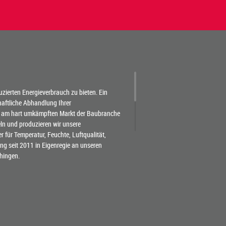
duzierten Energieverbrauch zu bieten. Ein
chaftliche Abhandlung Ihrer
 am hart umkämpften Markt der Baubranche
eln und produzieren wir unsere
für Temperatur, Feuchte, Luftqualität,
g seit 2011 in Eigenregie an unseren
hingen.
tscheidend den Projektprozess. Weil wir nicht
 allem, wovon SIE reden. So erfassen wir