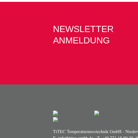
NEWSLETTER
ANMELDUNG
TiTEC Temperaturmesstechnik GmbH - Niederw
E.
info@titec-gmbh.de
- T.
+49 771 15 89 30 -0