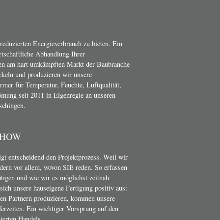
 reduzierten Energieverbrauch zu bieten. Ein
irtschaftliche Abhandlung Ihrer
en am hart umkämpften Markt der Baubranche
ckeln und produzieren wir unsere
er für Temperatur, Feuchte, Luftqualität,
mung seit 2011 in Eigenregie an unseren
schingen.
-HOW
t entscheidend den Projektprozess. Weil wir
dern vor allem, wovon SIE reden. So erfassen
ötigen und wie wir es möglichst zeitnah
ich unsere hauseigene Fertigung positiv aus:
nen Partnern produzieren, kommen unsere
erzeiten. Ein wichtiger Vorsprung auf den
ierten Handels.