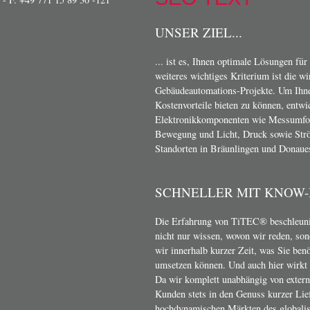
UNSER ZIEL...
... ist es, Ihnen optimale Lösungen für
weiteres wichtiges Kriterium ist die w
Gebäudeautomations-Projekte. Um Ihn
Kostenvorteile bieten zu können, entwi
Elektronikkomponenten wie Messumform
Bewegung und Licht, Druck sowie Strö
Standorten in Bräunlingen und Donaue
SCHNELLER MIT KNOW
Die Erfahrung von TiTEC® beschleunig
nicht nur wissen, wovon wir reden, son
wir innerhalb kurzer Zeit, was Sie ben
umsetzen können. Und auch hier wirkt s
Da wir komplett unabhängig von exter
Kunden stets in den Genuss kurzer Lief
hochdynamischen Märkten des globalis