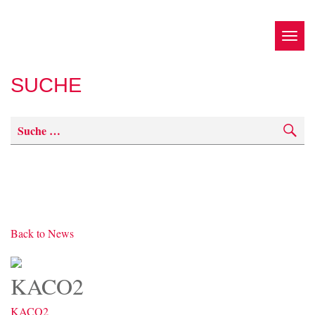
TOG
NAV
SUCHE
Back to News
KACO2
KACO2