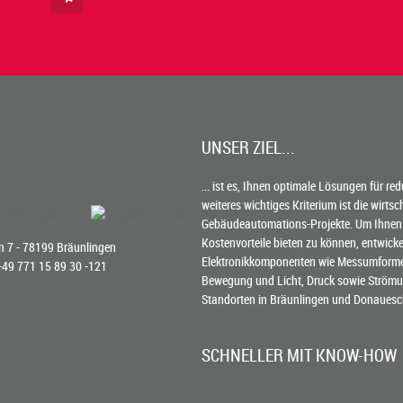
UNSER ZIEL...
... ist es, Ihnen optimale Lösungen für re
weiteres wichtiges Kriterium ist die wirts
Gebäudeautomations-Projekte. Um Ihnen
Kostenvorteile bieten zu können, entwick
 7 - 78199 Bräunlingen
Elektronikkomponenten wie Messumformer 
 +49 771 15 89 30 -121
Bewegung und Licht, Druck sowie Strömun
Standorten in Bräunlingen und Donauesc
SCHNELLER MIT KNOW-HOW
Die Erfahrung von TiTEC® beschleunigt en