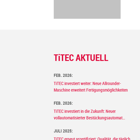
T
i
TEC AKTUELL
FEB. 2026:
TiTEC investiert weiter: Neue Allrounder-
Maschine erweitert Fertigungsmöglichkeiten
FEB. 2026:
TiTEC investiert in die Zukunft: Neuer
vollautomatisierter Bestückungsautomat
revolutioniert Elektronikproduktion
JULI 2025:
TiTEC erneut rezertifiziert: Qualität, die täglich