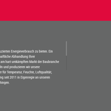
duzierten Energieverbrauch zu bieten. Ein
chaftliche Abhandlung Ihrer
 am hart umkämpften Markt der Baubranche
eln und produzieren wir unsere
für Temperatur, Feuchte, Luftqualität,
g seit 2011 in Eigenregie an unseren
hingen.
tscheidend den Projektprozess. Weil wir nicht