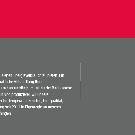
duzierten Energieverbrauch zu bieten. Ein
chaftliche Abhandlung Ihrer
 am hart umkämpften Markt der Baubranche
eln und produzieren wir unsere
für Temperatur, Feuchte, Luftqualität,
g seit 2011 in Eigenregie an unseren
hingen.