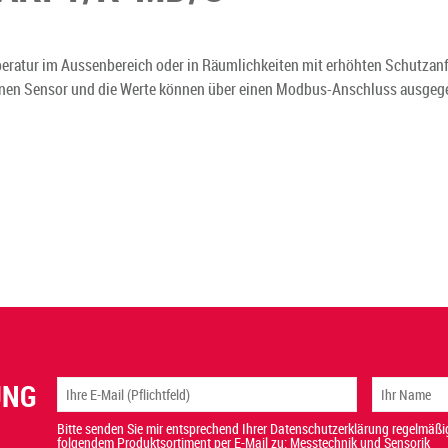
eratur im Aussenbereich oder in Räumlichkeiten mit erhöhten Schutzanf
ternen Sensor und die Werte können über einen Modbus-Anschluss ausge
UNG
Bitte senden Sie mir entsprechend Ihrer Datenschutzerklärung regelmäßig
folgendem Produktsortiment per E-Mail zu: Messtechnik und Sensorik