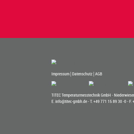
Impressum
Datenschutz
AGB
TiTEC Temperaturmesstechnik GmbH - Niederwiesen
E.
info@titec-gmbh.de
- T.
+49 771 15 89 30 -0
- F.