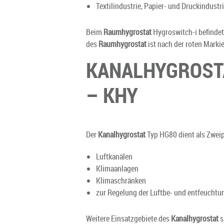
Textilindustrie, Papier- und Druckindustr
Beim
Raumhygrostat
Hygroswitch-i befindet 
des
Raumhygrostat
ist nach der roten Marki
KANALHYGROSTA
– KHY
Der
Kanalhygrostat
Typ HG80 dient als Zweipu
Luftkanälen
Klimaanlagen
Klimaschränken
zur Regelung der Luftbe- und entfeuchtu
Weitere Einsatzgebiete des
Kanalhygrostat
s